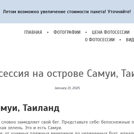
ГЛАВНАЯ
•
ФОТОГРАФИИ
•
ЦЕНА ФОТОСЕССИИ
Летом возможно увеличение стоимости пакета! Уточняйте!
О ФОТОСЕССИИ
•
ВИД
ГЛАВНАЯ
•
ФОТОГРАФИИ
•
ЦЕНА ФОТОСЕССИИ
О ФОТОСЕССИИ
•
ВИД
ессия на острове Самуи, Т
January 21, 2025
амуи, Таиланд
 словно замедляет свой бег. Представьте себе: белоснежные
я зелень. Это и есть Самуи.
е: от шумных пляжных вечеринок до уединенных бухт, идеал