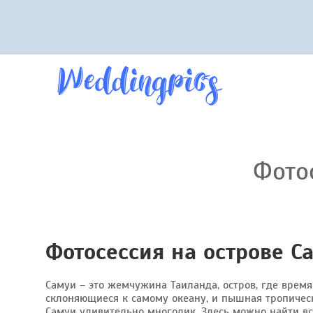
Фотос
Фотосессия на острове С
Самуи – это жемчужина Таиланда, остров, где время
склоняющиеся к самому океану, и пышная тропическа
Самуи удивительно многолик. Здесь можно найти вс