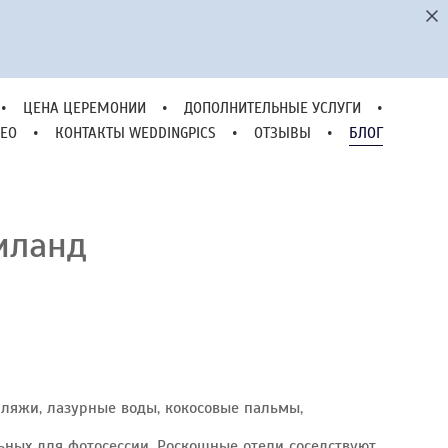
•
ЦЕНА ЦЕРЕМОНИИ
•
ДОПОЛНИТЕЛЬНЫЕ УСЛУГИ
•
ЕО
•
КОНТАКТЫ WEDDINGPICS
•
ОТЗЫВЫ
•
БЛОГ
•
ЦЕНА ЦЕРЕМОНИИ
•
ДОПОЛНИТЕЛЬНЫЕ УСЛУГИ
•
ЕО
•
КОНТАКТЫ WEDDINGPICS
•
ОТЗЫВЫ
•
БЛОГ
аиланд
 пляжи, лазурные воды, кокосовые пальмы,
ьных для фотосессии. Роскошные отели соседствуют