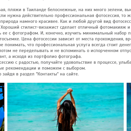
вая, пляжи в Таиланде белоснежные, на них много зелени, в
 Если нужна действительно профессиональная фотосессия, то 
 природа намного красивее. Как и любой другой вид фотосес
а. Хороший стилист-визажист сделает отличный фотомакияж и
 ее с фотографом. И, конечно, изучить минимальный набор 
тосъемке. Цена фотосессии зависит от места прохождения, в
е понимать, что профессиональная услуга всегда стоит денег
 потом не переделывать и не вспоминать о испорченном отпус
т, а исходя из портфолио фотографа.
сессию с радостью, получайте удовольствие в процессе, улыб
ые рекомендации и поможем с выбором.
зайдя в раздел "Контакты" на сайте.