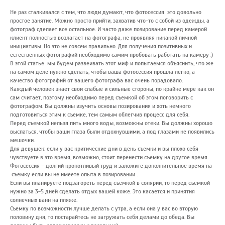
Не раз сталкивался с тем, что люди думают, что фотосессия это довольно
простое занятие. Можно просто прийти, захватив что-то с собой из одежды, а
фотограф сделает все остальное. И часто даже позирование перед камерой
клиент полностью возлагает на фотографа, не проявляя никакой личной
инициативы. Но это не совсем правильно. Для получения позитивных и
естественных фотографий необходимо самим пробовать работать на камеру :)
В этой статье мы будем развеивать этот миф и попытаемся объяснить, что же
на самом деле нужно сделать, чтобы ваша фотосессия прошла легко, а
качество фотографий от вашего фотографа вас очень порадовало.
Каждый человек знает свои слабые и сильные стороны, по крайне мере как он
сам считает, поэтому необходимо перед съемкой об этом поговорить с
фотографом. Вы должны изучить основы позирования и хоть немного
подготовиться этим к съемке, тем самым облегчив процесс для себя.
Перед съемкой нельзя пить много воды, возможны отеки. Вы должны хорошо
выспаться, чтобы ваши глаза были отдохнувшими, а под глазами не появились
мешочки.
Для девушек: если у вас критические дни в день съемки и вы плохо себя
чувствуете в это время, возможно, стоит перенести съемку на другое время.
Фотосессия – долгий кропотливый труд и заложите дополнительное время на
съемку если вы не имеете опыта в позировании .
Если вы планируете подзагореть перед съемкой в солярии, то перед съемкой
нужно за 3-5 дней сделать отдых вашей коже. Это касается и принятия
солнечных ванн на пляже.
Съемку по возможности лучше делать с утра, а если она у вас во вторую
половину дня, то постарайтесь не загружать себя делами до обеда. Вы