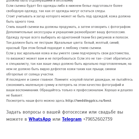
должны быть отдохнувшими и веселыми)
Если съемка будет без одежды либо в нижнем белье подготовьте более
свободную одежду, так как от одежды могут остаться следы.
Стоит учитывать и загар которого может не быть под одеждой, кожа должна
быть одного тона.
Стиль вашей съемки вы должны продумать, а затем оговорить с фотографом.
Дополнительные аксессуары и украшения разнообразят вашу фотосессию.
Одежду лучше всего выбирать из однотонной ткани без рисунков и полосок.
Тон должен быть не пестрым. Идеальные цвета: белый, желтый, синий,
красный. При этом белый подходит к любому стилю съемки.
Если у вас идеальная кожа и вы умеете сами подчеркнуть свои достоинства,
то визажист может вам и не потребоваться. Если это не так- стоит обратиться
к специалисту, так как ваше лицо должно быть идеально подготовленным, на
нем не должно быть видно дефектов кожи таких как прыщи, синяки
обгорелые от солнца участки.
И последнее и самое главное. Помните: «скупой платит дважды», не пытайтесь
сэкономить маленькую сумму и потерять на этом качество фотографий и
ваши воспоминания. Обращайтесь только к профессионалам. Хорошо и дешево
не бывает.
Посмотреть наши фото можно здесь
http://weddingpics.ru/best
Задать вопросы о вашей фотосессии или свадьбе вы
можете в
WhatsApp
или
Telegram
+79652602739