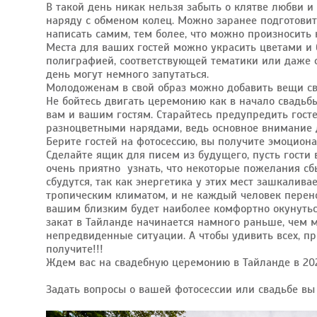
В такой день никак нельзя забыть о клятве любви и
наряду с обменом колец. Можно заранее подготовить
написать самим, тем более, что можно произносить 
Места для ваших гостей можно украсить цветами и 
полиграфией, соответствующей тематики или даже ф
день могут немного запутаться.
Молодоженам в свой образ можно добавить вещи свои
Не бойтесь двигать церемонию как в начало свадьбы
вам и вашим гостям. Старайтесь предупредить госте
разноцветными нарядами, ведь основное внимание
Берите гостей на фотосессию, вы получите эмоцион
Сделайте ящик для писем из будущего, пусть гости
очень приятно узнать, что некоторые пожелания сб
сбудутся, так как энергетика у этих мест зашкалива
тропическим климатом, и не каждый человек перено
вашим близким будет наиболее комфортно окунуться
закат в Тайланде начинается намного раньше, чем м
непредвиденные ситуации. А чтобы удивить всех, п
получите!!!
Ждем вас на свадебную церемонию в Тайланде в 202
Задать вопросы о вашей фотосессии или свадьбе в