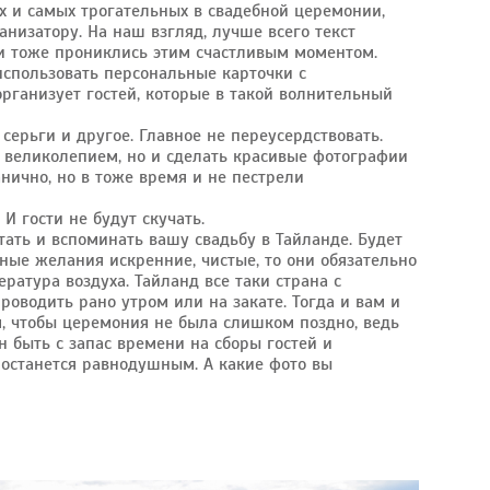
ых и самых трогательных в свадебной церемонии,
низатору. На наш взгляд, лучше всего текст
сти тоже прониклись этим счастливым моментом.
использовать персональные карточки с
рганизует гостей, которые в такой волнительный
серьги и другое. Главное не переусердствовать.
ем великолепием, но и сделать красивые фотографии
нично, но в тоже время и не пестрели
 гости не будут скучать.
ать и вспоминать вашу свадьбу в Тайланде. Будет
ные желания искренние, чистые, то они обязательно
ература воздуха. Тайланд все таки страна с
оводить рано утром или на закате. Тогда и вам и
м, чтобы церемония не была слишком поздно, ведь
н быть с запас времени на сборы гостей и
 останется равнодушным. А какие фото вы