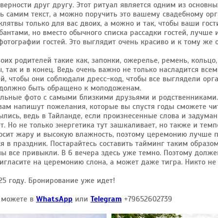
 верности друг другу. Этот ритуал является одним из основн
 самим текст, а можно поручить это вашему свадебному орга
клятвы только для вас двоих, а можно и так, чтобы ваши го
бантами, но вместо обычного списка рассадки гостей, лучше 
отографии гостей. Это выглядит очень красиво и к тому же о
х родителей такие как, запонки, ожерелье, ремень, кольцо, 
, так и в конец. Ведь очень важно не только насладится вс
й, чтобы они соблюдали дресс-код, чтобы все выглядели орга
 должно быть обращено к молодоженам.
альные фото с самыми близкими друзьями и родственниками. И
 вам напишут пожелания, которые вы спустя годы сможете чит
ылись, ведь в Тайланде, если произнесенные слова и задуман
ет. Но не только энергетика тут зашкаливает, но также и темп
сит жару и высокую влажность, поэтому церемонию лучше пр
 в праздник. Постарайтесь составить тайминг таким образо
ы все привыкли. В 6 вечера здесь уже темно. Поэтому долже
ригласите на церемонию слона, а может даже тигра. Никто не
5 году. Бронирование уже идет!
ы можете в
WhatsApp
или
Telegram
+79652602739