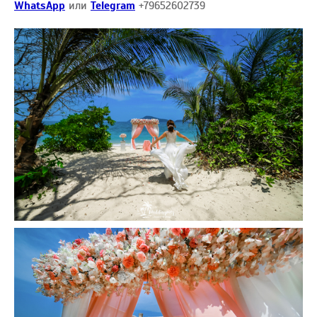
WhatsApp
или
Telegram
+79652602739